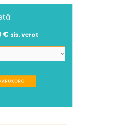
stä
0
€
sis. verot
I VARUKORG