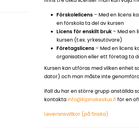
finns tre olika licenser man kan välja m
Förskolelicens
– Med en licens ka
en förskola ta del av kursen
Licens för enskilt bruk
– Med en l
kursen (t.ex. yrkesutövare)
Företagslicens
– Med en licens 
organisation eller ett företag ta 
Kursen kan utföras med vilken enhet so
dator) och man måste inte genomföra 
Ifall du har en större grupp anställda 
kontakta
info@kipinakeskus.fi
för en of
Leveransvillkor (på finska)