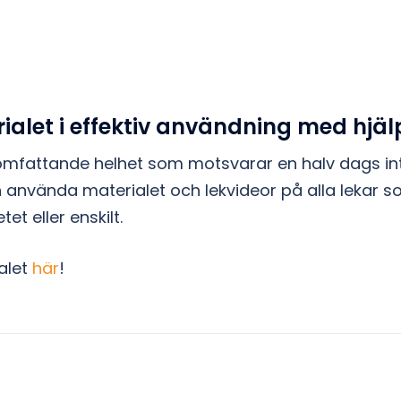
alet i effektiv användning med hjälp
 omfattande helhet som motsvarar en halv dags int
an använda materialet och lekvideor på alla lekar so
t eller enskilt.
alet
här
!