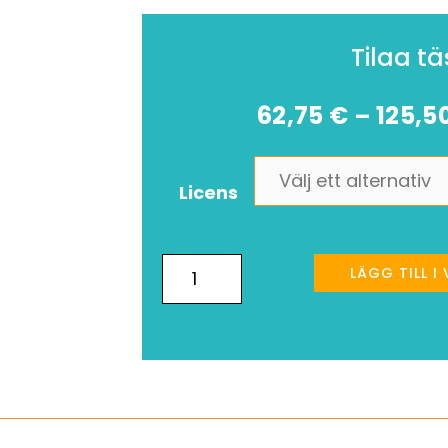
Tilaa tä
62,75
€
125,5
–
Licens
LÄGG TILL 