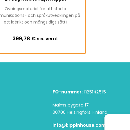
Övningsmaterial för att stödja
unikations- och språkutvecklingen på
ett idérikt och mångsidigt sätt!
399,78
€
sis. verot
FO-nummer:
FI25142515
Malms bygata 17
00700 Helsingfors, Finland
info@kippinhouse.com