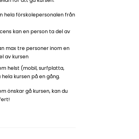
ellan för att gå kursen:
n hela förskolepersonalen från
icens kan en person ta del av
kan max tre personer inom en
del av kursen
m helst (mobil, surfplatta,
hela kursen på en gång.
som önskar gå kursen, kan du
fert!